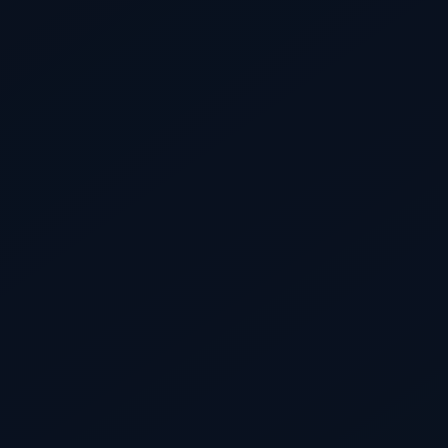
转载请注明出处：
xiaomi，如有疑问，请联系
本文地址：
https://chn-astysport.com/2026/01
分享：
上一篇:
-v7.5.0 版本 · 2026年1月4日
相关文章