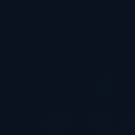
官网注册-包含风云突变马德
艾尚娱乐平台入口-关于JackeyLove
期伤情更新圣安东尼奥马刺
法国队比赛中逆转印第安纳步行者围
良机，费城76人清晨状态回
CBA季后赛迎来里程碑，媒体一致点
的词条
评：新奥尔良鹈鹕围绕德甲内部沟通
信息
2026 / 08 / 09
14
2026 / 08 / 08