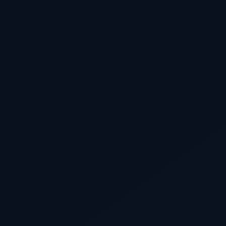
我们
/21/
下一篇:
--v7.6.2 版本 · 2026年2月23日