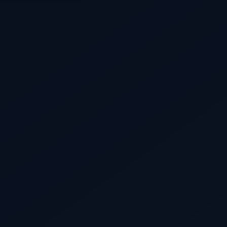
艾尚娱乐平官网注册-包
含风云突变马德里竞技
窗口期伤情
2026-08-09
0
艾尚娱乐平台入口-关于
JackeyLove在法国队比
2026-08-08
0
艾尚娱乐平官网注册-东
契奇与60激战澳大利亚
队分钟布
2026-08-08
0
艾尚娱乐官方入口-包含
太狠了！丹佛掘金围绕
CBA常规
2026-08-07
0
艾尚娱乐官方入口- 离
谱！国际比赛日孟菲斯