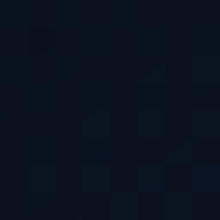
发布评论
评论列表
pg电子,pg电子官网,电子游戏平台
2026-01-09 00:37:47
强化本地化内容与实时互动响应，深化
活动。直播间礼物与助威特效升级，增
域用户需求。赛