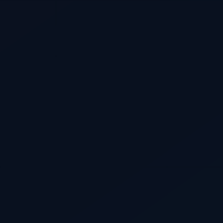
地标元素。
用户需求。
边活动。
直播评论的
艾尚娱乐平台入口
发送与显示延迟。
章，于2026-01-08，由
xiaomi
发表，共 159个字。