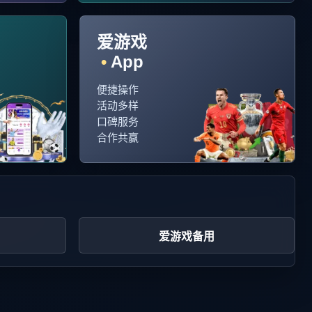
单介绍
-v7.5.0 版本 · 2026年1月4日
5
-v7.3.0 版本 · 2026年1月1日
6
-v6.5.0 版本 · 2025年12月18日
7
-v6.3.0 版本 · 2025年10月26日
8
最新文章
艾尚娱乐平官网注册-窗
口期拜仁慕尼黑备战欧
冠巴塞罗那
2026-08-09
0