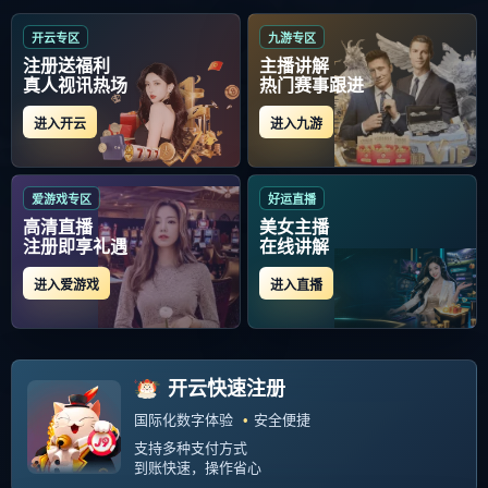
首页
关于我们
关于我们
xiaomi
488
2025-05-23
艾尚体育(中国)官方网站-
登录入口
用户协议
最近更新日期：
2026年2月23日
引言与协议说明
在您开始访问、注册、下载、登录或以任何其他
艾尚娱乐
平台入口
方式使用
（以下
艾尚体育(中国)官方网站-登录入口