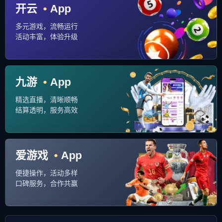
及此后使用服务的过程中，向本平台提交、填写、提供及
更新的所有身份资料与信息（包括但不限于姓名、身份证
件信息、联系方式、电子邮箱地址等）均是真实、准确、
完整、有效且最新的，且该等行为已获得相关权利人的充
分授权。您理解并同意，您有义务维持该等信息的及时更
新，以确保其持续的真实性与有效性。
1.2 您的账户由您自行设置并保管。您须对账户下的一切
活动（包括但不限于信息发布、数据查询、互动操作等）
承担全部法律责任。您应妥善保管账户密码及任何用于身
份验证的信息，并对因密码或账户失窃、泄露等非因本平
台过错导致的任何损失或责任自行承担全部后果。
1.3 为保障平台生态安全与用户权益，若本平台根据合理
判断或有证据表明您提交的信息存在虚假、不准确、过
时、不完整的情况，或您的账户存在被他人滥用、盗用、