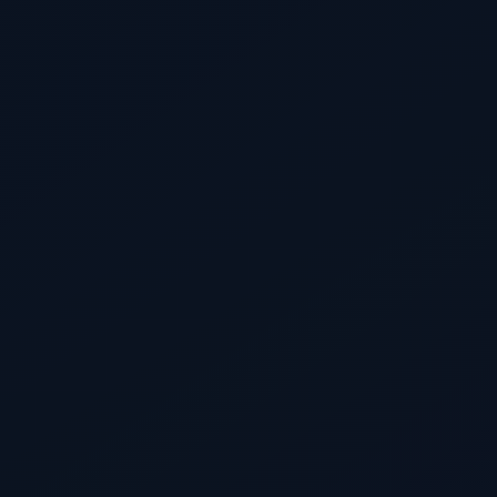
决。若协商不成，任何一方均有权将争议提交至
本平台运
营方所在地有管辖权的人民法院
通过诉讼方式解决。
第七章 其他规定
7.1 如您对本协议的内容、执行有任何疑问、意见或建议，
或需要就账户、服务相关问题进行咨询、投诉，欢迎您通
过以下官方渠道与我们联系。我们将在核实您的身份后，
在法律规定的时限内予以回复：
*
电子邮箱：
JYZXSUAN@system-kaiyun.com
7.2 本协议的任何条款无论因何种原因部分无效或不可执
行，均不影响其余条款的持续有效性和可执行性。本平台
未行使或执行本协议任何权利或规定，不构成对前述权利
或权利之放弃。
7.3 本平台保留随时更新、修改本协议的权利。修改后的
协议将在本平台指定页面公布，并注明最新更新日期。您