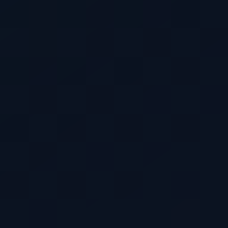
有责任定期查阅。如您在本协议内容变更后继续使用本平
台服务，即表示您已接受经修订的协议。
版权声明：
本站文章如无特别标注，均为本站原创文章，
于2025-05-23，由
xiaomi
发表，共 3185个字。
转载请注明出处：
xiaomi，如有疑问，请联系我们
本文地址：
https://chn-astysport.com/about
关注我们