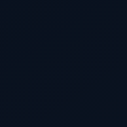
抓取工具或其他技术手段，非法获取、干扰、破坏平台数
据、用户信息或系统架构；不得尝试进行未经授权的系统
访问、扫描、测试或破坏安全防护措施。
3.4 您违反本条规定所产生的任何责任及后果均由您自行
承担，给本平台或第三方造成损害的，您应负责全额赔
偿。本平台有权根据违规情节，独立判断并采取本协议第
6章所述的处理措施。
第四章 知识产权声明
4.1 本平台提供的服务中包含的以及用户在使用过程中接触
到的所有内容，包括但不限于文字、文章、图片、照片、
音频、视频、图表、界面设计、版面框架、数据、商标、
标识、域名、软件程序、代码、编译工具、“开云”及相关
图形LOGO等（以下简称“平台内容”），其知识产权（包
括著作权、商标权、专利权、商业秘密等）及相关权利，