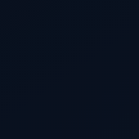
另有明文规定，否则前述调整无需事先个别通知用户，本
平台将尽力通过公告、站内信等方式进行公布。服务内容
可能因地区、终端设备、软件版本等因素存在差异。
第三 用户行为规范与义务
您在使用本平台服务时，须承诺遵守中华人民共和国法律
法规、部门规章、规范性文件及社会公序良俗，并独立承
担所有因您行为所引致的法律责任。您不得从事包括但不
限于以下任何行为：
3.1
内容发布限制：
严禁制作、上传、复制、发布、传播
或储存任何含有下列内容的信息或从事相关行为：
* (a) 反对宪法所确定的基本原则，危害国家安全、泄露国
家秘密、颠覆国家政权、破坏国家统一的；
* (b) 损害国家荣誉和利益，煽动民族仇恨、民族歧视，破
坏民族团结的；