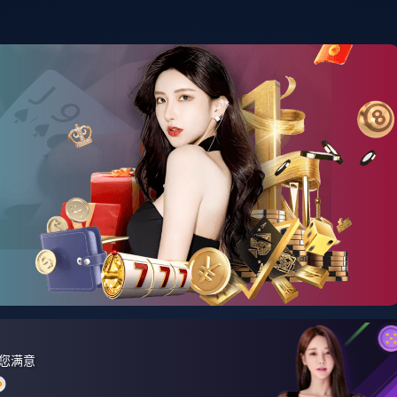
各大球星
深度分享
APP下载
关于我们
综合新闻
艾尚娱乐平官网注册-包含这也行？国际比赛日埃因霍温调整名单以备
99
2026-03-31 10:10:45
口
全球南方国家在人工智能人才培养和汇 2018年度，选为
。
息战队数据等多维度内容结合人工智能技术，雷竞技官方提