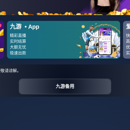
入口
面向中国市场专业化合规化的
艾尚娱乐平官网注册
电竞