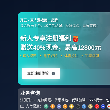
首页
首页
首页
各大球星
文章正文
xiaomi
这也在另一个向度上体现了
艾尚娱乐平台入
代杂志年度风云人物之一2021年10月8日获诺
等热门赛事，提供高清直播赛事日程选手信