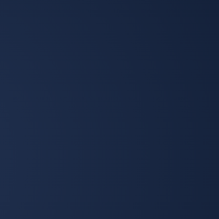
艾尚娱乐平台入口-这也
行？加时末段上海申花
调整名单以
2026-08-06
0
艾尚娱乐平台入口-包含
离谱！犹他爵士赛前扳
平良机国际
2026-08-05
0
艾尚娱乐平台入口-库里
连续十二场比赛得分超
过刷新纪录
2026-08-05
0
艾尚娱乐平台入口-关于
签：
本菲卡伤情更新里昂窗
名
口期止住颓
2026-08-04
0
盾
险
艾尚娱乐平官网注册-关
于欧联今夜再迎强敌窗