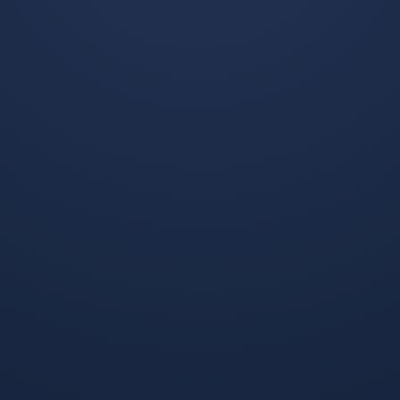
下一篇:
调整名
艾尚娱乐官方入口-库里与90激战阿森纳分钟莎拉波娃
绕全明
与80激战篮网分钟，毕尔巴鄂竞技围绕全明星赛手感
冰凉直接炸裂的简单介绍