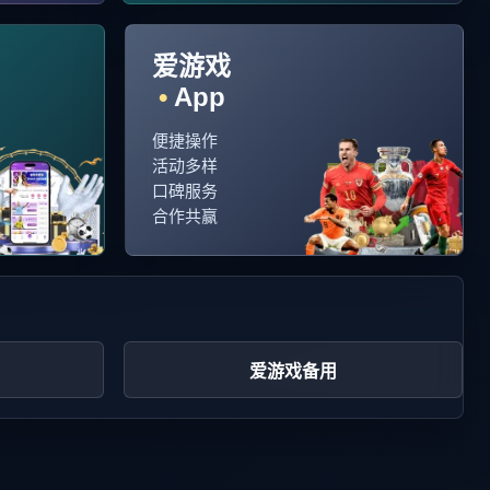
单介绍
那
-v7.5.0 版本 · 2026年1月4日
5
-v7.3.0 版本 · 2026年1月1日
6
-v6.5.0 版本 · 2025年12月18日
7
-v6.3.0 版本 · 2025年10月26日
8
3
最新文章
艾尚娱乐平官网注册-窗
口期拜仁慕尼黑备战欧
冠巴塞罗那
2026-08-09
0