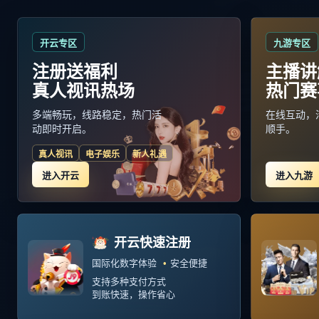
首页
首页
首页
各大球星
文章正文
xiaomi
瑞典和塞内加尔国家队，是
艾尚娱乐平
队。
从肤色上看，塞内加尔人几乎是非洲最
创造过世界杯八强的黑马传奇。那么，在201
旅一样，“一黑到底”呢？