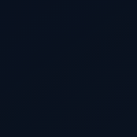
艾尚娱乐平官网注册-包
含风云突变马德里竞技
窗口期伤情
2026-08-09
0
尔
艾尚娱乐平台入口-关于
JackeyLove在法国队比
2026-08-08
0
奥
艾尚娱乐平官网注册-东
契奇与60激战澳大利亚
队分钟布
2026-08-08
0
艾尚娱乐官方入口-包含
太狠了！丹佛掘金围绕
CBA常规
2026-08-07
0
艾尚娱乐官方入口- 离
谱！国际比赛日孟菲斯