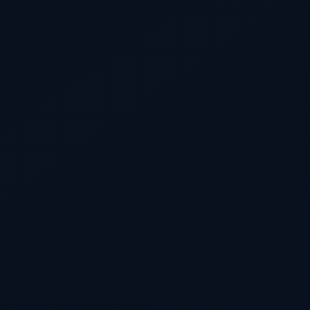
瑞典23人大名单 门将：1-罗宾·奥尔森（
特（斯旺西）
后卫：2-卢斯蒂格（凯尔特人）、3-林德
尔松（斯旺西）、6-奥古斯丁松（不莱梅）、14