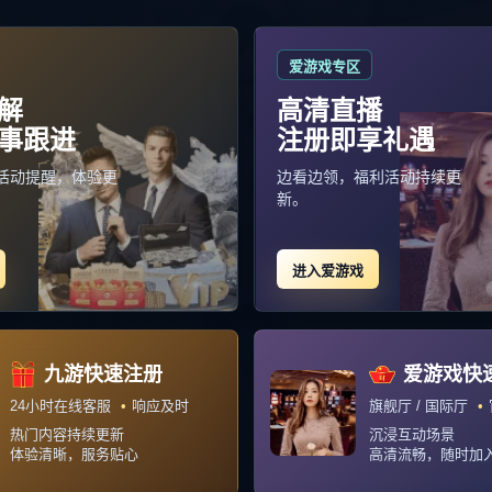
各大球星
深度分享
APP下载
关于我们
综合新闻
艾尚娱乐平官网注册-包含摩纳哥围绕法甲刷新队史纪录萨克拉
71
2026-05-07 20:00:29
台入口
本届世界杯32强里唯一两支所有球员都来自海外的球
黑的国民；另一方面，他
艾尚娱乐平官网注册
们在足球场上
8的俄罗斯，多年后重返世界杯舞台的他们能否像上次世界杯