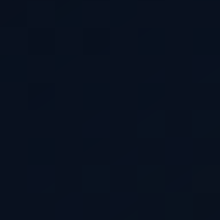
哥本哈根）、12-卡尔-约翰·约翰松（甘冈）、23-努德费
勒夫（曼联）、4-格兰奎斯特（克拉斯诺达尔）、5-马丁·
-赫兰德（博洛尼亚）、18-扬松（利兹联）