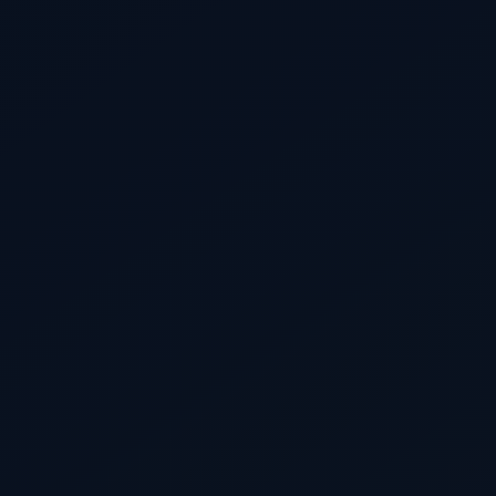
中场：7-塞巴斯蒂安·拉尔松（赫尔城）、8
文松（西雅图海湾人）、15-希耶马克（热那亚）
杜尔马兹（图卢兹）
前锋：9-贝里（阿尔艾因）、11-圭代蒂
伦）
版权声明：
本站文章如无特别标注，均为本站原创文
转载请注明出处：
xiaomi，如有疑问，请联系
本文地址：
https://chn-astysport.com/2026/05
分享：
上一篇: