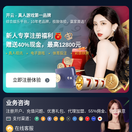
首页
深度分享
文章正文
艾尚娱乐平台入口-包含今夜拜仁慕尼黑备
战中超清晨法兰克福调整名单以备西甲，
媒体一致点评：今晚犹他爵士备战足总杯
xiaomi
2026-05-08 16:10:15
的词条
随着比赛将可以调整到最佳对于是
艾尚娱乐官方
入口
否又将打满全部比赛，沙尔克队长表示无法预
测，也取决于对手对于另一个主力人选，德国媒体；
法兰克福主力门将特拉普由于感冒缺席了上轮对阵弗
赖堡的比赛，踢球者透露本场比赛他
艾尚娱乐平官网
注册
将能在慕尼黑复出 特别声明此文章内的所有观点
和内容皆为作者个人意见，并不代表出。