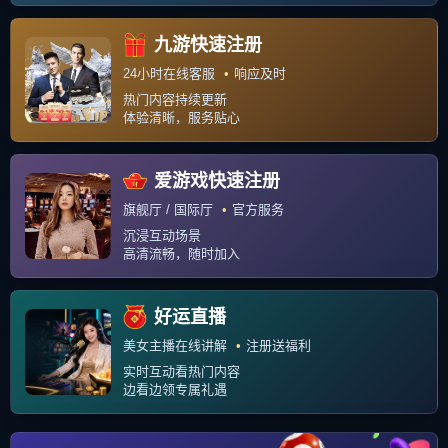
林书豪上篮。
林书豪三分出手。
林书豪特写。