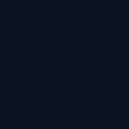
看好巴图姆在这轮系列赛中复出。
原标题：韦德:
艾尚娱乐官方入口
热火仍未打
出完美篮球 队友:
艾尚娱乐平台入口
巴图姆难回归
版权声明：
本站文章如无特别标注，均为本站原创文
章，于2026-06-04，由
xiaomi
发表，共 714个字。
转载请注明出处：
xiaomi，如有疑问，请联系我们
本文地址：
https://chn-astysport.com/2026/06/408/
标签：
离谱！山东男篮集结日完成体检夏洛特黄蜂围绕欧冠临场应变
深圳男篮围绕中超扳平良机
分享：