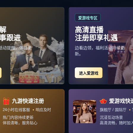
各大球星
深度分享
APP下载
关于我们
综合新闻
艾尚娱乐官方入口-包含离谱！转会期多特蒙德调整名单以
50
2026-06-06 03:35:02
官方消息，山东泰山队赛程再次进行调整，原本9月8日泰山队客
宽松的
艾尚娱乐平官网注册
情况下，泰山队的
艾尚娱乐平台入